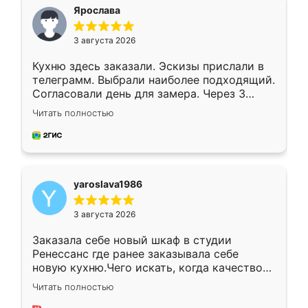
я хотела.
Ярослава
3 августа 2026
Кухню здесь заказали. Эскизы прислали в
телеграмм. Выбрали наиболее подходящий.
Согласовали день для замера. Через 3
недели кухня была уже готова. Остались
Читать полностью
довольны работой. Спасибо Ренессанс
мебель за качественную работу!
yaroslava1986
3 августа 2026
Заказала себе новый шкаф в студии
Ренессанс где ранее заказывала себе
новую кухню.Чего искать, когда качеством
вполне довольна. Служит кухня уже почти
Читать полностью
два года, нареканий нет.