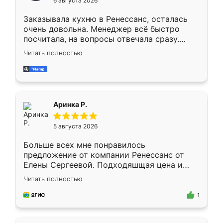
6 августа 2026
мебели буду заказывать только здесь.
Заказывала кухню в Ренессанс, осталась
очень довольна. Менеджер всё быстро
посчитала, на вопросы отвечала сразу.
Замерщик приехал в субботу, подошёл к
Читать полностью
делу со всей ответственностью. Собрали
за день, ребята работали аккуратно, даже
пыли почти не было. Качество отличное,
ящики ходят плавно, ничего не скрипит.
Всё подошло как влитое.
Аринка Р.
5 августа 2026
Больше всех мне понравилось
предложение от компании Ренессанс от
Елены Сергеевой. Подходяшщая цена и
короткие сроки изготовления. Приехавший
Читать полностью
для замера сотрудник Владислав
предложил по моему эскизу самый
1
подходящий вариант шкафа. Немного его
видоизменил, получилось даже лучше, чем