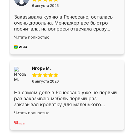
6 августа 2026
Заказывала кухню в Ренессанс, осталась
очень довольна. Менеджер всё быстро
посчитала, на вопросы отвечала сразу.
Замерщик приехал в субботу, подошёл к
Читать полностью
делу со всей ответственностью. Собрали
за день, ребята работали аккуратно, даже
пыли почти не было. Качество отличное,
ящики ходят плавно, ничего не скрипит.
Всё подошло как влитое.
Игорь М.
6 августа 2026
На самом деле в Ренессанс уже не первый
раз заказываю мебель первый раз
заказывал кроватку для маленького
ребёнка при его рождении ,во второй раз
Читать полностью
заказал шкаф-купе. По качеству очень
хорошее сборка достаточно быстрая,
также адекватные цены. До этого