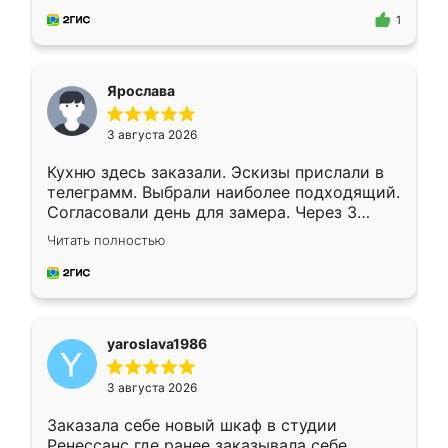
предложил по моему эскизу самый
1
подходящий вариант шкафа. Немного его
видоизменил, получилось даже лучше, чем
я хотела.
Ярослава
3 августа 2026
Кухню здесь заказали. Эскизы прислали в
телеграмм. Выбрали наиболее подходящий.
Согласовали день для замера. Через 3
недели кухня была уже готова. Остались
Читать полностью
довольны работой. Спасибо Ренессанс
мебель за качественную работу!
yaroslava1986
3 августа 2026
Заказала себе новый шкаф в студии
Ренессанс где ранее заказывала себе