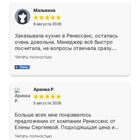
сравнивал с разными конкурентами в этом
сегменте ,выбор у конкурентов куда
Мальвина
меньше, здесь же он более разнообразный.
Мне нравится ,если что-то потребуется из
6 августа 2026
мебели буду заказывать только здесь.
Заказывала кухню в Ренессанс, осталась
очень довольна. Менеджер всё быстро
посчитала, на вопросы отвечала сразу.
Замерщик приехал в субботу, подошёл к
Читать полностью
делу со всей ответственностью. Собрали
за день, ребята работали аккуратно, даже
пыли почти не было. Качество отличное,
ящики ходят плавно, ничего не скрипит.
Всё подошло как влитое.
Аринка Р.
5 августа 2026
Больше всех мне понравилось
предложение от компании Ренессанс от
Елены Сергеевой. Подходяшщая цена и
короткие сроки изготовления. Приехавший
Читать полностью
для замера сотрудник Владислав