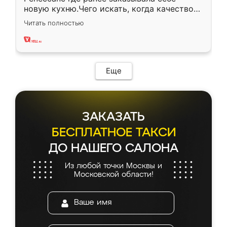
новую кухню.Чего искать, когда качеством
вполне довольна. Служит кухня уже почти
Читать полностью
два года, нареканий нет.
Еще
ЗАКАЗАТЬ
БЕСПЛАТНОЕ ТАКСИ
ДО НАШЕГО САЛОНА
Из любой точки Москвы и
Московской области!