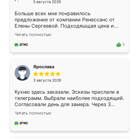
5 августа 2026
Больше всех мне понравилось
предложение от компании Ренессанс от
Елены Сергеевой. Подходяшщая цена и
короткие сроки изготовления. Приехавший
Читать полностью
для замера сотрудник Владислав
предложил по моему эскизу самый
1
подходящий вариант шкафа. Немного его
видоизменил, получилось даже лучше, чем
я хотела.
Ярослава
3 августа 2026
Кухню здесь заказали. Эскизы прислали в
телеграмм. Выбрали наиболее подходящий.
Согласовали день для замера. Через 3
недели кухня была уже готова. Остались
Читать полностью
довольны работой. Спасибо Ренессанс
мебель за качественную работу!