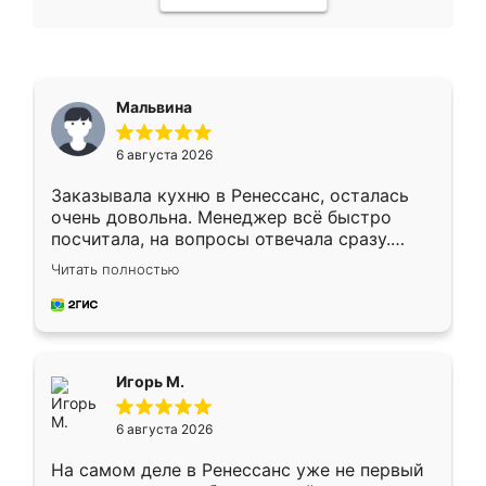
Мальвина
6 августа 2026
Заказывала кухню в Ренессанс, осталась
очень довольна. Менеджер всё быстро
посчитала, на вопросы отвечала сразу.
Замерщик приехал в субботу, подошёл к
Читать полностью
делу со всей ответственностью. Собрали
за день, ребята работали аккуратно, даже
пыли почти не было. Качество отличное,
ящики ходят плавно, ничего не скрипит.
Всё подошло как влитое.
Игорь М.
6 августа 2026
На самом деле в Ренессанс уже не первый