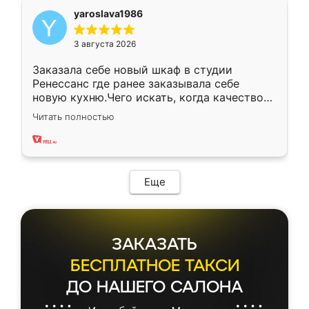
yaroslava1986
3 августа 2026
Заказала себе новый шкаф в студии
Ренессанс где ранее заказывала себе
новую кухню.Чего искать, когда качеством
вполне довольна. Служит кухня уже почти
Читать полностью
два года, нареканий нет.
Еще
ЗАКАЗАТЬ
БЕСПЛАТНОЕ ТАКСИ
ДО НАШЕГО САЛОНА