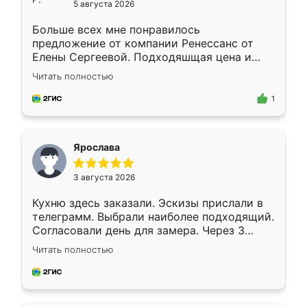
5 августа 2026
Больше всех мне понравилось
предложение от компании Ренессанс от
Елены Сергеевой. Подходяшщая цена и
короткие сроки изготовления. Приехавший
Читать полностью
для замера сотрудник Владислав
предложил по моему эскизу самый
1
подходящий вариант шкафа. Немного его
видоизменил, получилось даже лучше, чем
я хотела.
Ярослава
3 августа 2026
Кухню здесь заказали. Эскизы прислали в
телеграмм. Выбрали наиболее подходящий.
Согласовали день для замера. Через 3
недели кухня была уже готова. Остались
Читать полностью
довольны работой. Спасибо Ренессанс
мебель за качественную работу!