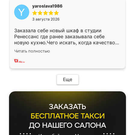
yaroslava1986
3 августа 2026
Заказала себе новый шкаф в студии
Ренессанс где ранее заказывала себе
новую кухню.Чего искать, когда качеством
вполне довольна. Служит кухня уже почти
Читать полностью
два года, нареканий нет.
Еще
ЗАКАЗАТЬ
БЕСПЛАТНОЕ ТАКСИ
ДО НАШЕГО САЛОНА