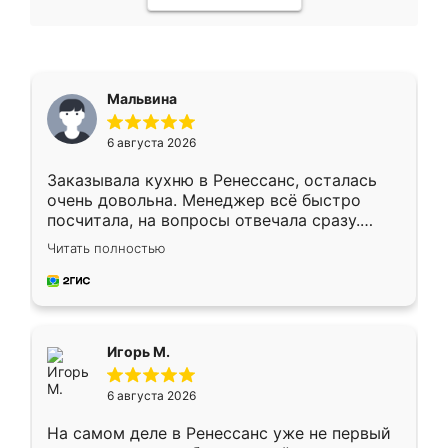
Мальвина
6 августа 2026
Заказывала кухню в Ренессанс, осталась
очень довольна. Менеджер всё быстро
посчитала, на вопросы отвечала сразу.
Замерщик приехал в субботу, подошёл к
Читать полностью
делу со всей ответственностью. Собрали
за день, ребята работали аккуратно, даже
пыли почти не было. Качество отличное,
ящики ходят плавно, ничего не скрипит.
Всё подошло как влитое.
Игорь М.
6 августа 2026
На самом деле в Ренессанс уже не первый