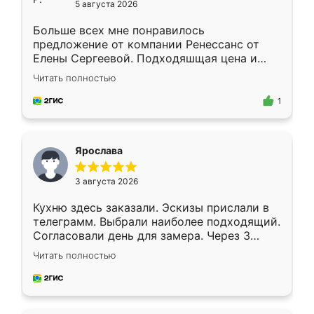
5 августа 2026
Больше всех мне понравилось
предложение от компании Ренессанс от
Елены Сергеевой. Подходяшщая цена и
короткие сроки изготовления. Приехавший
Читать полностью
для замера сотрудник Владислав
предложил по моему эскизу самый
1
подходящий вариант шкафа. Немного его
видоизменил, получилось даже лучше, чем
я хотела.
Ярослава
3 августа 2026
Кухню здесь заказали. Эскизы прислали в
телеграмм. Выбрали наиболее подходящий.
Согласовали день для замера. Через 3
недели кухня была уже готова. Остались
Читать полностью
довольны работой. Спасибо Ренессанс
мебель за качественную работу!