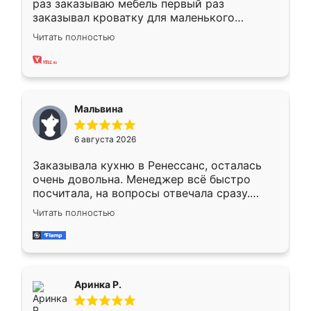
раз заказываю мебель первый раз
заказывал кроватку для маленького
ребёнка при его рождении ,во второй раз
Читать полностью
заказал шкаф-купе. По качеству очень
хорошее сборка достаточно быстрая,
также адекватные цены. До этого
сравнивал с разными конкурентами в этом
сегменте ,выбор у конкурентов куда
Мальвина
меньше, здесь же он более разнообразный.
Мне нравится ,если что-то потребуется из
6 августа 2026
мебели буду заказывать только здесь.
Заказывала кухню в Ренессанс, осталась
очень довольна. Менеджер всё быстро
посчитала, на вопросы отвечала сразу.
Замерщик приехал в субботу, подошёл к
Читать полностью
делу со всей ответственностью. Собрали
за день, ребята работали аккуратно, даже
пыли почти не было. Качество отличное,
ящики ходят плавно, ничего не скрипит.
Всё подошло как влитое.
Аринка Р.