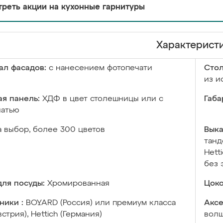
реть акции на кухонные гарнитуры
Характерист
ал фасадов:
с нанесением фотопечати
Сто
из и
я панель:
ХДФ в цвет столешницы или с
Габа
чатью
а выбор, более 300 цветов
Выка
танд
Hett
без 
ля посуды:
Хромированная
Цоко
ники :
BOYARD (Россия) или премиум класса
Аксе
встрия), Hettich (Германия)
волш