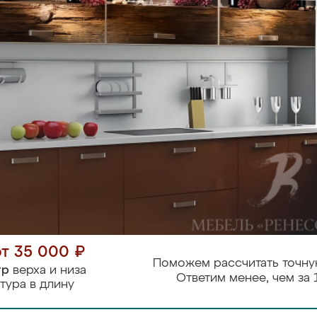
от 35 000 ₽
Поможем рассчитать точну
тр
верха и низа
Ответим менее, чем за 
тура в длину