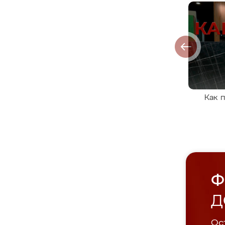
Как 
Ф
Д
Ост