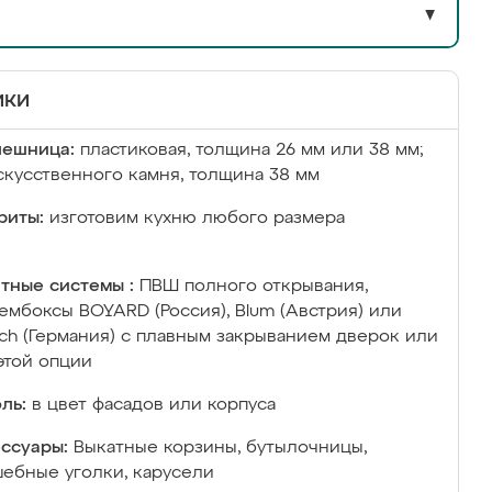
▼
ики
лешница:
пластиковая, толщина 26 мм или 38 мм;
скусственного камня, толщина 38 мм
риты:
изготовим кухню любого размера
тные системы :
ПВШ полного открывания,
ембоксы BOYARD (Россия), Blum (Австрия) или
ich (Германия) с плавным закрыванием дверок или
этой опции
ль:
в цвет фасадов или корпуса
ссуары:
Выкатные корзины, бутылочницы,
ебные уголки, карусели