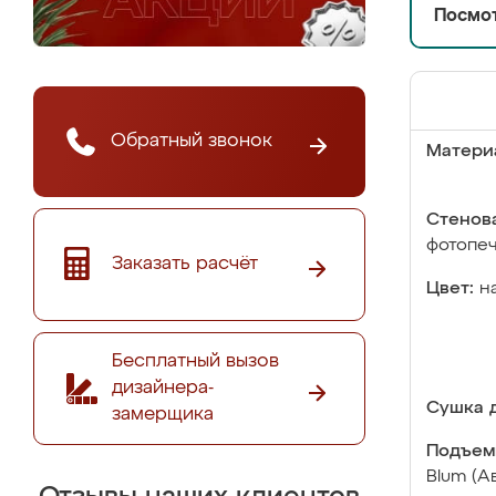
Посмот
Обратный звонок
Матери
Стенова
фотопе
Заказать расчёт
Цвет:
н
Бесплатный вызов
дизайнера-
Сушка д
замерщика
Подъем
Blum (А