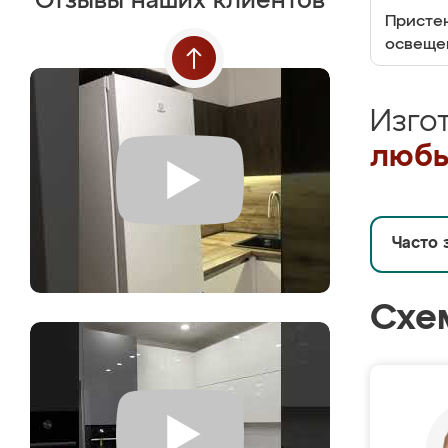
Отзывы наших клиентов
Пристен
освеще
Изго
любы
Часто 
Схе