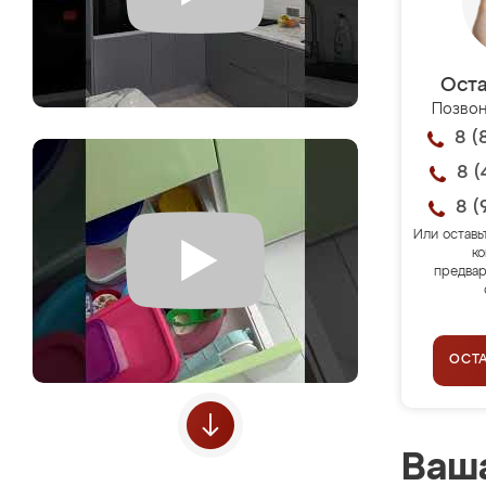
Оста
Позвон
8 (
8 (
8 (
Или оставь
ко
предвар
ОСТ
Ваша