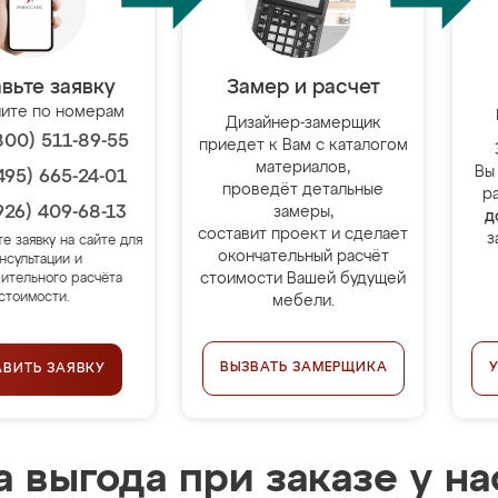
вьте заявку
Замер и расчет
ите по номерам
Дизайнер-замерщик
800) 511-89-55
приедет к Вам с каталогом
материалов,
Вы
495) 665-24-01
проведёт детальные
р
926) 409-68-13
замеры,
д
составит проект и сделает
з
те заявку на сайте для
окончательный расчёт
нсультации и
стоимости Вашей будущей
ительного расчёта
стоимости.
мебели.
ВЫЗВАТЬ ЗАМЕРЩИКА
АВИТЬ ЗАЯВКУ
 выгода при заказе у на