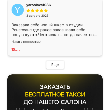
yaroslava1986
3 августа 2026
Заказала себе новый шкаф в студии
Ренессанс где ранее заказывала себе
новую кухню.Чего искать, когда качеством
вполне довольна. Служит кухня уже почти
Читать полностью
два года, нареканий нет.
Еще
ЗАКАЗАТЬ
БЕСПЛАТНОЕ ТАКСИ
ДО НАШЕГО САЛОНА