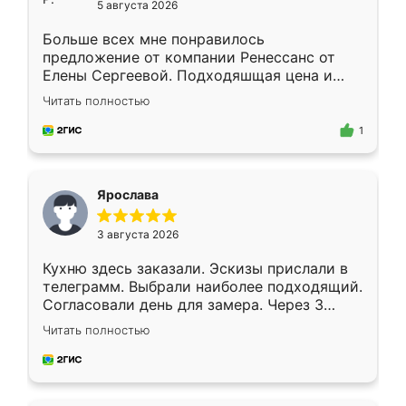
5 августа 2026
Больше всех мне понравилось
предложение от компании Ренессанс от
Елены Сергеевой. Подходяшщая цена и
короткие сроки изготовления. Приехавший
Читать полностью
для замера сотрудник Владислав
предложил по моему эскизу самый
1
подходящий вариант шкафа. Немного его
видоизменил, получилось даже лучше, чем
я хотела.
Ярослава
3 августа 2026
Кухню здесь заказали. Эскизы прислали в
телеграмм. Выбрали наиболее подходящий.
Согласовали день для замера. Через 3
недели кухня была уже готова. Остались
Читать полностью
довольны работой. Спасибо Ренессанс
мебель за качественную работу!