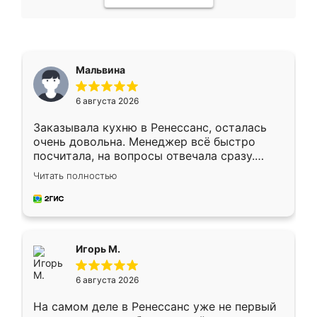
Мальвина
6 августа 2026
Заказывала кухню в Ренессанс, осталась
очень довольна. Менеджер всё быстро
посчитала, на вопросы отвечала сразу.
Замерщик приехал в субботу, подошёл к
Читать полностью
делу со всей ответственностью. Собрали
за день, ребята работали аккуратно, даже
пыли почти не было. Качество отличное,
ящики ходят плавно, ничего не скрипит.
Всё подошло как влитое.
Игорь М.
6 августа 2026
На самом деле в Ренессанс уже не первый