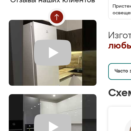
Отзывы наших клиентов
Пристен
освеще
Изго
любы
Часто 
Схе