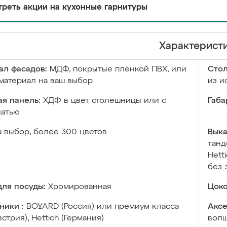
реть акции на кухонные гарнитуры
Характерист
ал фасадов:
МДФ, покрытые плёнкой ПВХ, или
Сто
материал на ваш выбор
из и
я панель:
ХДФ в цвет столешницы или с
Габа
чатью
а выбор, более 300 цветов
Выка
танд
Hett
без 
ля посуды:
Хромированная
Цоко
ники :
BOYARD (Россия) или премиум класса
Аксе
встрия), Hettich (Германия)
волш