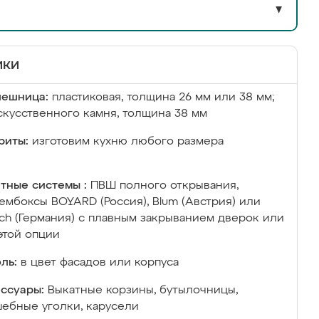
▼
ики
лешница:
пластиковая, толщина 26 мм или 38 мм;
скусственного камня, толщина 38 мм
риты:
изготовим кухню любого размера
тные системы :
ПВШ полного открывания,
ембоксы BOYARD (Россия), Blum (Австрия) или
ich (Германия) с плавным закрыванием дверок или
этой опции
ль:
в цвет фасадов или корпуса
ссуары:
Выкатные корзины, бутылочницы,
ебные уголки, карусели