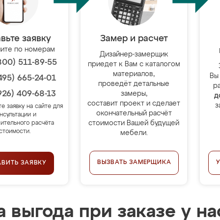
вьте заявку
Замер и расчет
ите по номерам
Дизайнер-замерщик
800) 511-89-55
приедет к Вам с каталогом
материалов,
Вы
495) 665-24-01
проведёт детальные
р
926) 409-68-13
замеры,
д
составит проект и сделает
з
те заявку на сайте для
окончательный расчёт
нсультации и
стоимости Вашей будущей
ительного расчёта
стоимости.
мебели.
ВЫЗВАТЬ ЗАМЕРЩИКА
АВИТЬ ЗАЯВКУ
 выгода при заказе у на