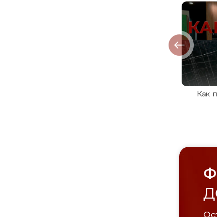
Как 
Ф
Д
Ост