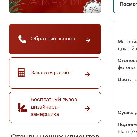
Посмот
Обратный звонок
Матери
другой 
Стенова
фотопе
Заказать расчёт
Цвет:
н
Бесплатный вызов
дизайнера-
Сушка д
замерщика
Подъем
Blum (А