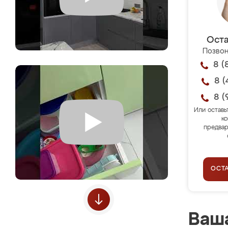
Оста
Позвон
8 (
8 (
8 (
Или оставь
ко
предвар
ОСТ
Ваша