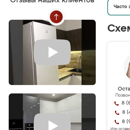
Отзывы наших клиентов
Часто 
Схе
Оста
Позвон
8 (
8 (
8 (
Или оставь