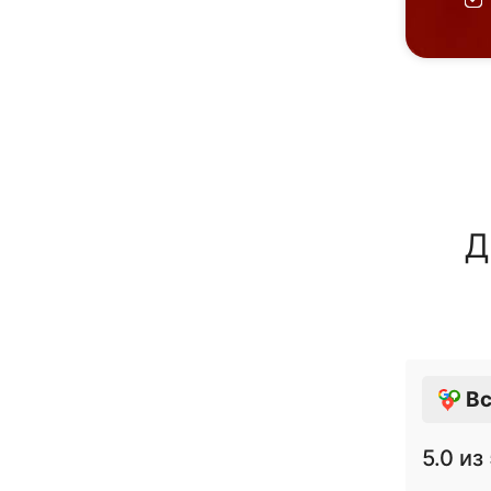
Д
Вс
5.0
из 