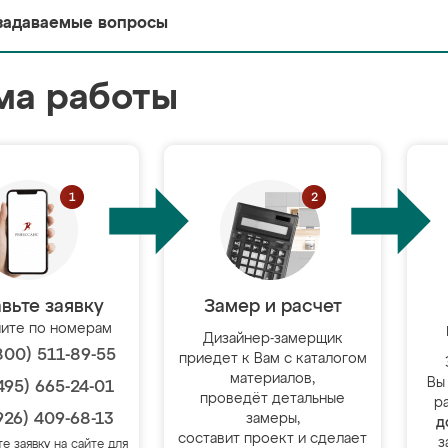
задаваемые вопросы
ма работы
вьте заявку
Замер и расчет
ите по номерам
Дизайнер-замерщик
800) 511-89-55
приедет к Вам с каталогом
материалов,
Вы
495) 665-24-01
проведёт детальные
р
926) 409-68-13
замеры,
д
составит проект и сделает
з
те заявку на сайте для