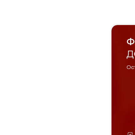
Ф
Д
Ост