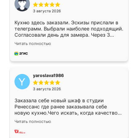
3 августа 2026
Кухню здесь заказали. Эскизы прислали в
телеграмм. Выбрали наиболее подходящий.
Согласовали день для замера. Через 3
недели кухня была уже готова. Остались
Читать полностью
довольны работой. Спасибо Ренессанс
мебель за качественную работу!
yaroslava1986
3 августа 2026
Заказала себе новый шкаф в студии
Ренессанс где ранее заказывала себе
новую кухню.Чего искать, когда качеством
вполне довольна. Служит кухня уже почти
Читать полностью
два года, нареканий нет.