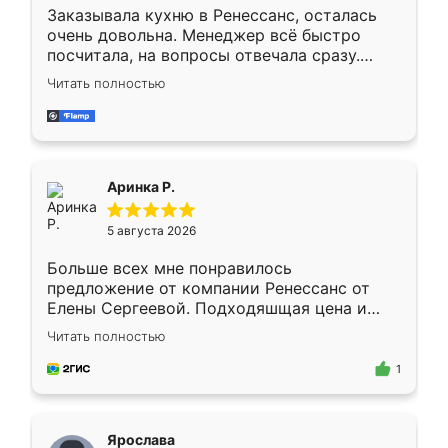
Заказывала кухню в Ренессанс, осталась
очень довольна. Менеджер всё быстро
посчитала, на вопросы отвечала сразу.
Замерщик приехал в субботу, подошёл к
Читать полностью
делу со всей ответственностью. Собрали
за день, ребята работали аккуратно, даже
пыли почти не было. Качество отличное,
ящики ходят плавно, ничего не скрипит.
Всё подошло как влитое.
Аринка Р.
5 августа 2026
Больше всех мне понравилось
предложение от компании Ренессанс от
Елены Сергеевой. Подходяшщая цена и
короткие сроки изготовления. Приехавший
Читать полностью
для замера сотрудник Владислав
предложил по моему эскизу самый
1
подходящий вариант шкафа. Немного его
видоизменил, получилось даже лучше, чем
я хотела.
Ярослава