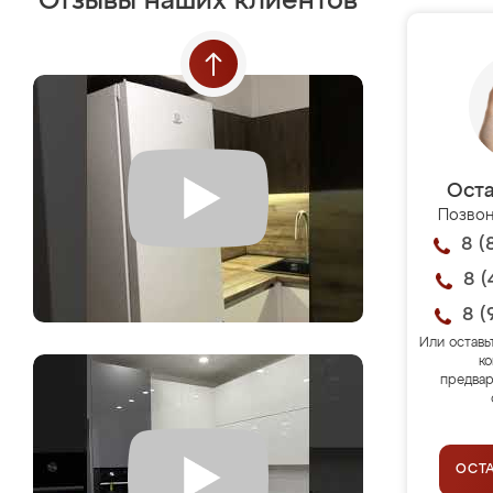
Отзывы наших клиентов
Оста
Позвон
8 (
8 (
8 (
Или оставь
ко
предвар
ОСТ