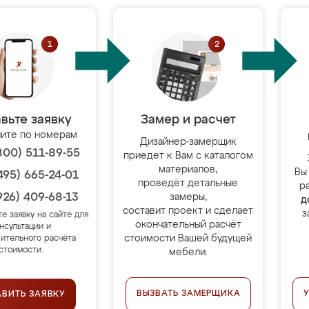
вьте заявку
Замер и расчет
ите по номерам
Дизайнер-замерщик
800) 511-89-55
приедет к Вам с каталогом
материалов,
Вы
495) 665-24-01
проведёт детальные
р
926) 409-68-13
замеры,
д
составит проект и сделает
з
те заявку на сайте для
окончательный расчёт
нсультации и
стоимости Вашей будущей
ительного расчёта
стоимости.
мебели.
ВЫЗВАТЬ ЗАМЕРЩИКА
АВИТЬ ЗАЯВКУ