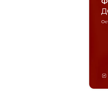
Ф
Д
Ост