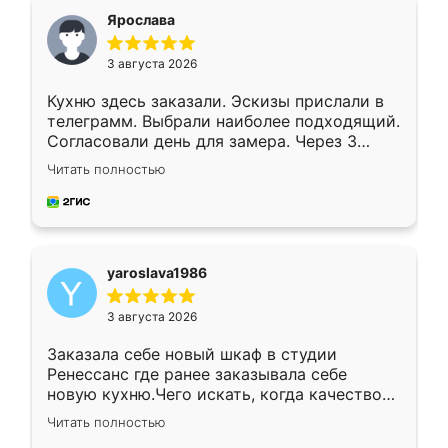
я хотела.
Ярослава
3 августа 2026
Кухню здесь заказали. Эскизы прислали в
телеграмм. Выбрали наиболее подходящий.
Согласовали день для замера. Через 3
недели кухня была уже готова. Остались
Читать полностью
довольны работой. Спасибо Ренессанс
мебель за качественную работу!
yaroslava1986
3 августа 2026
Заказала себе новый шкаф в студии
Ренессанс где ранее заказывала себе
новую кухню.Чего искать, когда качеством
вполне довольна. Служит кухня уже почти
Читать полностью
два года, нареканий нет.