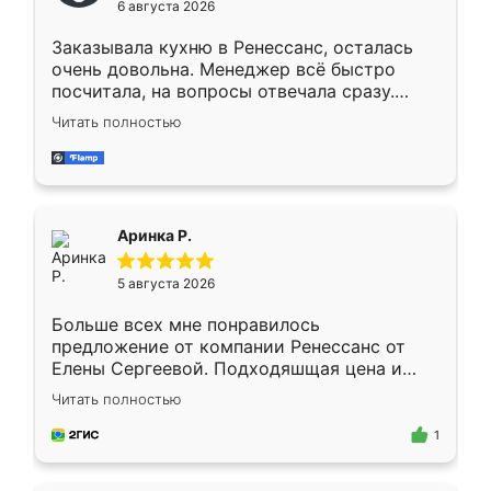
6 августа 2026
мебели буду заказывать только здесь.
Заказывала кухню в Ренессанс, осталась
очень довольна. Менеджер всё быстро
посчитала, на вопросы отвечала сразу.
Замерщик приехал в субботу, подошёл к
Читать полностью
делу со всей ответственностью. Собрали
за день, ребята работали аккуратно, даже
пыли почти не было. Качество отличное,
ящики ходят плавно, ничего не скрипит.
Всё подошло как влитое.
Аринка Р.
5 августа 2026
Больше всех мне понравилось
предложение от компании Ренессанс от
Елены Сергеевой. Подходяшщая цена и
короткие сроки изготовления. Приехавший
Читать полностью
для замера сотрудник Владислав
предложил по моему эскизу самый
1
подходящий вариант шкафа. Немного его
видоизменил, получилось даже лучше, чем