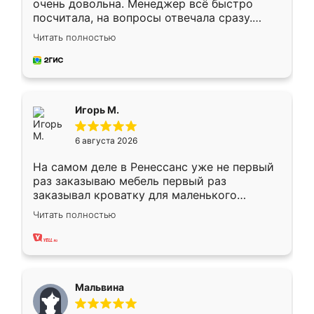
очень довольна. Менеджер всё быстро
посчитала, на вопросы отвечала сразу.
Замерщик приехал в субботу, подошёл к
Читать полностью
делу со всей ответственностью. Собрали
за день, ребята работали аккуратно, даже
пыли почти не было. Качество отличное,
ящики ходят плавно, ничего не скрипит.
Всё подошло как влитое.
Игорь М.
6 августа 2026
На самом деле в Ренессанс уже не первый
раз заказываю мебель первый раз
заказывал кроватку для маленького
ребёнка при его рождении ,во второй раз
Читать полностью
заказал шкаф-купе. По качеству очень
хорошее сборка достаточно быстрая,
также адекватные цены. До этого
сравнивал с разными конкурентами в этом
сегменте ,выбор у конкурентов куда
Мальвина
меньше, здесь же он более разнообразный.
Мне нравится ,если что-то потребуется из