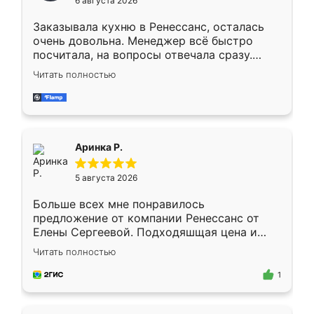
6 августа 2026
мебели буду заказывать только здесь.
Заказывала кухню в Ренессанс, осталась
очень довольна. Менеджер всё быстро
посчитала, на вопросы отвечала сразу.
Замерщик приехал в субботу, подошёл к
Читать полностью
делу со всей ответственностью. Собрали
за день, ребята работали аккуратно, даже
пыли почти не было. Качество отличное,
ящики ходят плавно, ничего не скрипит.
Всё подошло как влитое.
Аринка Р.
5 августа 2026
Больше всех мне понравилось
предложение от компании Ренессанс от
Елены Сергеевой. Подходяшщая цена и
короткие сроки изготовления. Приехавший
Читать полностью
для замера сотрудник Владислав
предложил по моему эскизу самый
1
подходящий вариант шкафа. Немного его
видоизменил, получилось даже лучше, чем