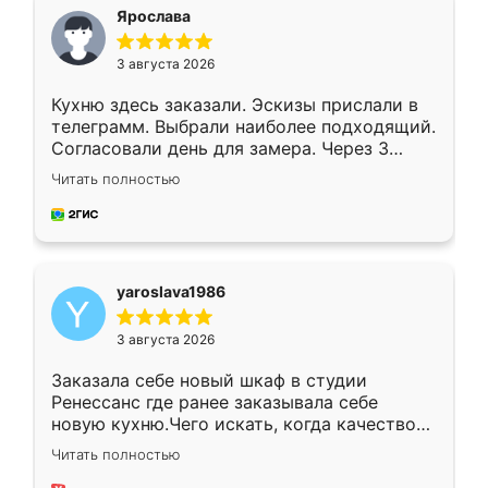
я хотела.
Ярослава
3 августа 2026
Кухню здесь заказали. Эскизы прислали в
телеграмм. Выбрали наиболее подходящий.
Согласовали день для замера. Через 3
недели кухня была уже готова. Остались
Читать полностью
довольны работой. Спасибо Ренессанс
мебель за качественную работу!
yaroslava1986
3 августа 2026
Заказала себе новый шкаф в студии
Ренессанс где ранее заказывала себе
новую кухню.Чего искать, когда качеством
вполне довольна. Служит кухня уже почти
Читать полностью
два года, нареканий нет.