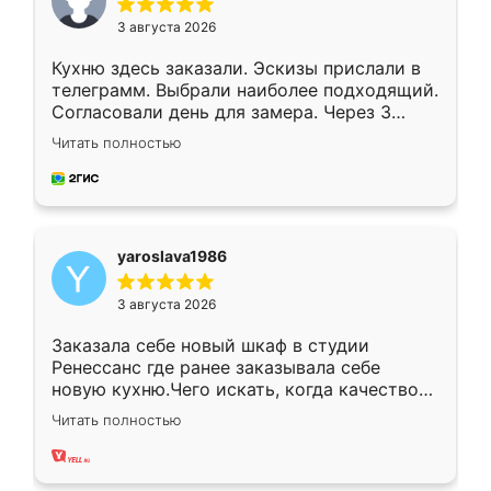
3 августа 2026
Кухню здесь заказали. Эскизы прислали в
телеграмм. Выбрали наиболее подходящий.
Согласовали день для замера. Через 3
недели кухня была уже готова. Остались
Читать полностью
довольны работой. Спасибо Ренессанс
мебель за качественную работу!
yaroslava1986
3 августа 2026
Заказала себе новый шкаф в студии
Ренессанс где ранее заказывала себе
новую кухню.Чего искать, когда качеством
вполне довольна. Служит кухня уже почти
Читать полностью
два года, нареканий нет.