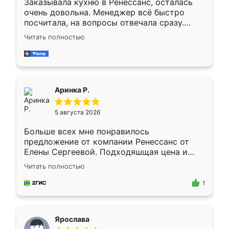
Заказывала кухню в Ренессанс, осталась
очень довольна. Менеджер всё быстро
посчитала, на вопросы отвечала сразу.
Замерщик приехал в субботу, подошёл к
Читать полностью
делу со всей ответственностью. Собрали
за день, ребята работали аккуратно, даже
пыли почти не было. Качество отличное,
ящики ходят плавно, ничего не скрипит.
Всё подошло как влитое.
Аринка Р.
5 августа 2026
Больше всех мне понравилось
предложение от компании Ренессанс от
Елены Сергеевой. Подходяшщая цена и
короткие сроки изготовления. Приехавший
Читать полностью
для замера сотрудник Владислав
предложил по моему эскизу самый
1
подходящий вариант шкафа. Немного его
видоизменил, получилось даже лучше, чем
я хотела.
Ярослава