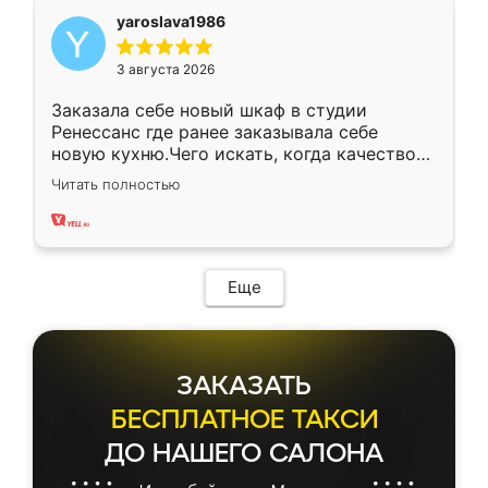
yaroslava1986
3 августа 2026
Заказала себе новый шкаф в студии
Ренессанс где ранее заказывала себе
новую кухню.Чего искать, когда качеством
вполне довольна. Служит кухня уже почти
Читать полностью
два года, нареканий нет.
Еще
ЗАКАЗАТЬ
БЕСПЛАТНОЕ ТАКСИ
ДО НАШЕГО САЛОНА