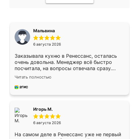
Мальвина
6 августа 2026
Заказывала кухню в Ренессанс, осталась
очень довольна. Менеджер всё быстро
посчитала, на вопросы отвечала сразу.
Замерщик приехал в субботу, подошёл к
Читать полностью
делу со всей ответственностью. Собрали
за день, ребята работали аккуратно, даже
пыли почти не было. Качество отличное,
ящики ходят плавно, ничего не скрипит.
Всё подошло как влитое.
Игорь М.
6 августа 2026
На самом деле в Ренессанс уже не первый