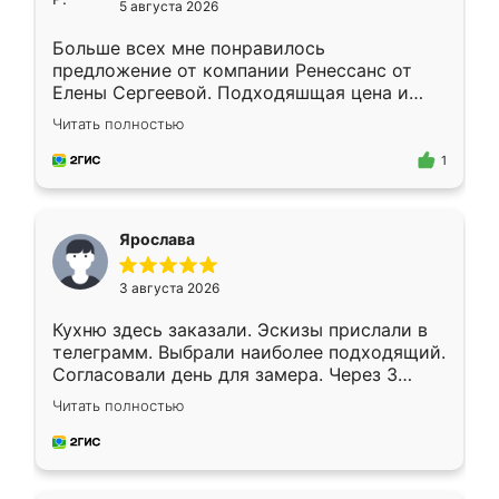
5 августа 2026
Больше всех мне понравилось
предложение от компании Ренессанс от
Елены Сергеевой. Подходяшщая цена и
короткие сроки изготовления. Приехавший
Читать полностью
для замера сотрудник Владислав
предложил по моему эскизу самый
1
подходящий вариант шкафа. Немного его
видоизменил, получилось даже лучше, чем
я хотела.
Ярослава
3 августа 2026
Кухню здесь заказали. Эскизы прислали в
телеграмм. Выбрали наиболее подходящий.
Согласовали день для замера. Через 3
недели кухня была уже готова. Остались
Читать полностью
довольны работой. Спасибо Ренессанс
мебель за качественную работу!