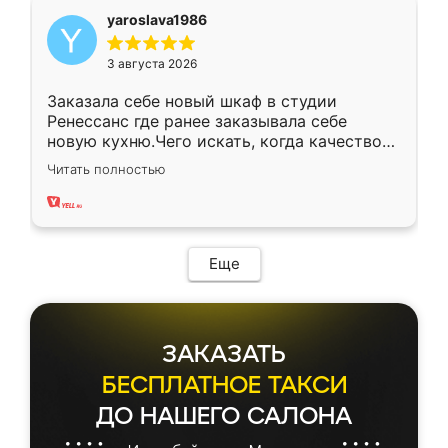
yaroslava1986
3 августа 2026
Заказала себе новый шкаф в студии
Ренессанс где ранее заказывала себе
новую кухню.Чего искать, когда качеством
вполне довольна. Служит кухня уже почти
Читать полностью
два года, нареканий нет.
Еще
ЗАКАЗАТЬ
БЕСПЛАТНОЕ ТАКСИ
ДО НАШЕГО САЛОНА