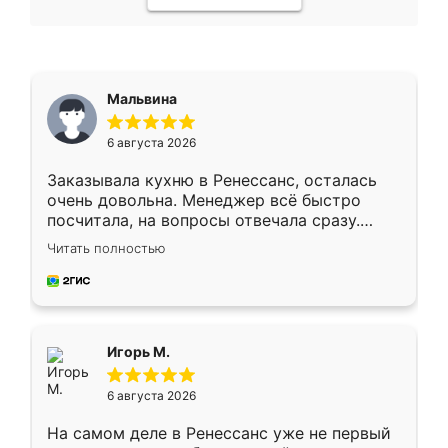
Мальвина
6 августа 2026
Заказывала кухню в Ренессанс, осталась
очень довольна. Менеджер всё быстро
посчитала, на вопросы отвечала сразу.
Замерщик приехал в субботу, подошёл к
Читать полностью
делу со всей ответственностью. Собрали
за день, ребята работали аккуратно, даже
пыли почти не было. Качество отличное,
ящики ходят плавно, ничего не скрипит.
Всё подошло как влитое.
Игорь М.
6 августа 2026
На самом деле в Ренессанс уже не первый