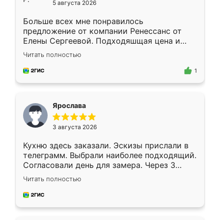
5 августа 2026
Больше всех мне понравилось
предложение от компании Ренессанс от
Елены Сергеевой. Подходяшщая цена и
короткие сроки изготовления. Приехавший
Читать полностью
для замера сотрудник Владислав
предложил по моему эскизу самый
1
подходящий вариант шкафа. Немного его
видоизменил, получилось даже лучше, чем
я хотела.
Ярослава
3 августа 2026
Кухню здесь заказали. Эскизы прислали в
телеграмм. Выбрали наиболее подходящий.
Согласовали день для замера. Через 3
недели кухня была уже готова. Остались
Читать полностью
довольны работой. Спасибо Ренессанс
мебель за качественную работу!