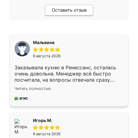
Оставить отзыв
Мальвина
6 августа 2026
Заказывала кухню в Ренессанс, осталась
очень довольна. Менеджер всё быстро
посчитала, на вопросы отвечала сразу.
Замерщик приехал в субботу, подошёл к
Читать полностью
делу со всей ответственностью. Собрали
за день, ребята работали аккуратно, даже
пыли почти не было. Качество отличное,
ящики ходят плавно, ничего не скрипит.
Всё подошло как влитое.
Игорь М.
6 августа 2026