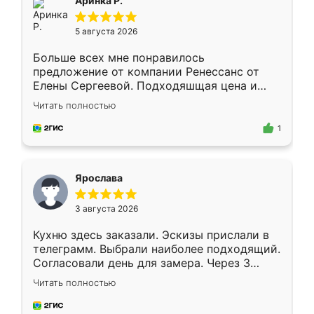
Аринка Р.
5 августа 2026
Больше всех мне понравилось
предложение от компании Ренессанс от
Елены Сергеевой. Подходяшщая цена и
короткие сроки изготовления. Приехавший
Читать полностью
для замера сотрудник Владислав
предложил по моему эскизу самый
1
подходящий вариант шкафа. Немного его
видоизменил, получилось даже лучше, чем
я хотела.
Ярослава
3 августа 2026
Кухню здесь заказали. Эскизы прислали в
телеграмм. Выбрали наиболее подходящий.
Согласовали день для замера. Через 3
недели кухня была уже готова. Остались
Читать полностью
довольны работой. Спасибо Ренессанс
мебель за качественную работу!