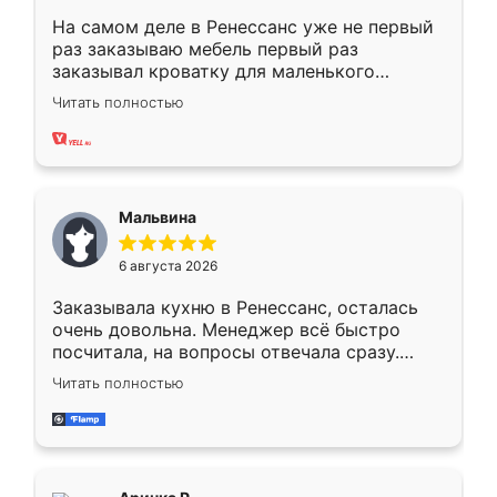
На самом деле в Ренессанс уже не первый
раз заказываю мебель первый раз
заказывал кроватку для маленького
ребёнка при его рождении ,во второй раз
Читать полностью
заказал шкаф-купе. По качеству очень
хорошее сборка достаточно быстрая,
также адекватные цены. До этого
сравнивал с разными конкурентами в этом
сегменте ,выбор у конкурентов куда
Мальвина
меньше, здесь же он более разнообразный.
Мне нравится ,если что-то потребуется из
6 августа 2026
мебели буду заказывать только здесь.
Заказывала кухню в Ренессанс, осталась
очень довольна. Менеджер всё быстро
посчитала, на вопросы отвечала сразу.
Замерщик приехал в субботу, подошёл к
Читать полностью
делу со всей ответственностью. Собрали
за день, ребята работали аккуратно, даже
пыли почти не было. Качество отличное,
ящики ходят плавно, ничего не скрипит.
Всё подошло как влитое.