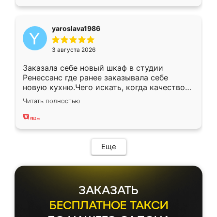
yaroslava1986
3 августа 2026
Заказала себе новый шкаф в студии
Ренессанс где ранее заказывала себе
новую кухню.Чего искать, когда качеством
вполне довольна. Служит кухня уже почти
Читать полностью
два года, нареканий нет.
Еще
ЗАКАЗАТЬ
БЕСПЛАТНОЕ ТАКСИ